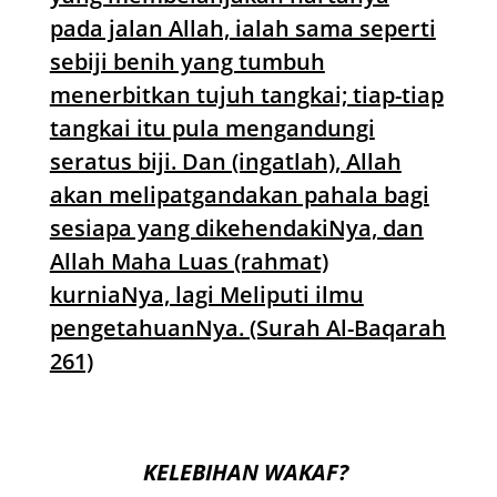
pada jalan Allah, ialah sama seperti
sebiji benih yang tumbuh
menerbitkan tujuh tangkai; tiap-tiap
tangkai itu pula mengandungi
seratus biji. Dan (ingatlah), Allah
akan melipatgandakan pahala bagi
sesiapa yang dikehendakiNya, dan
Allah Maha Luas (rahmat)
kurniaNya, lagi Meliputi ilmu
pengetahuanNya. (Surah Al-Baqarah
261)
KELEBIHAN WAKAF?