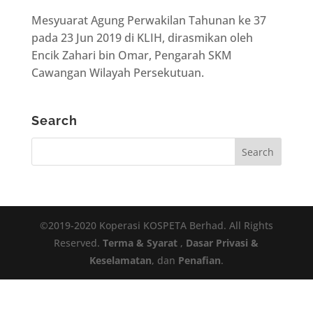
Mesyuarat Agung Perwakilan Tahunan ke 37
pada 23 Jun 2019 di KLIH, dirasmikan oleh
Encik Zahari bin Omar, Pengarah SKM
Cawangan Wilayah Persekutuan.
Search
©2019-2020 Koperasi KOSPETA Berhad. All Rights
Reserved.
Terma & Syarat
,
Dasar Privasi &
Keselamatan
, dan
Penafian
.