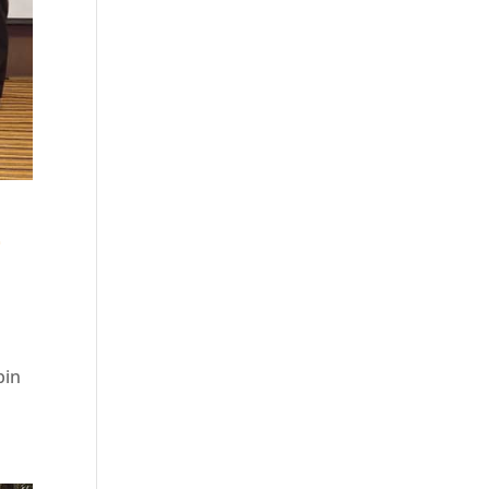
a
bin