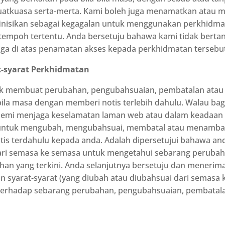
kuatkuasa serta-merta. Kami boleh juga menamatkan atau
didefinisikan sebagai kegagalan untuk menggunakan perkhid
 tempoh tertentu. Anda bersetuju bahawa kami tidak bert
ga di atas penamatan akses kepada perkhidmatan tersebut
-syarat Perkhidmatan
k membuat perubahan, pengubahsuaian, pembatalan ata
a-bila masa dengan memberi notis terlebih dahulu. Walau b
emi menjaga keselamatan laman web atau dalam keadaan d
untuk mengubah, mengubahsuai, membatal atau menambah sy
tis terdahulu kepada anda. Adalah dipersetujui bahawa a
i dari semasa ke semasa untuk mengetahui sebarang peruba
n yang terkini. Anda selanjutnya bersetuju dan menerim
 syarat-syarat (yang diubah atau diubahsuai dari semasa
terhadap sebarang perubahan, pengubahsuaian, pembata