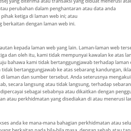
ej yang diterima atau transaksi yang dibuat menerusi ata
atau perubahan dalam penghantaran atau data anda
pihak ketiga di laman web ini; atau
g berkaitan dengan laman web ini.
utan kepada laman web yang lain. Laman-laman web terseb
tiga dan oleh itu, kami tidak mempunyai kawalan ke atas l
uju bahawa kami tidak bertanggungjawab terhadap laman 
 tidak bertanggungjawab ke atas sebarang kandungan, ikla
n di laman dan sumber tersebut. Anda seterusnya mengaku
ab, secara langsung atau tidak langsung, terhadap sebara
 dipercayai sebagai sebabnya atau dikaitkan dengan peng
an atau perkhidmatan yang disediakan di atau menerusi l
ses anda ke mana-mana bahagian perkhidmatan atau sel
ng berkaitan pada bila-bila masa, dengan sebab atau tan