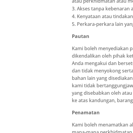
atau perkhidmatan atau mes
Akses tanpa kebenaran 
Kenyataan atau tindakan 
Perkara-perkara lain yan
Pautan
Kami boleh menyediakan pa
dikendalikan oleh pihak ke
Anda mengakui dan berset
dan tidak menyokong serta
bahan lain yang disediaka
kami tidak bertanggungjaw
yang disebabkan oleh atau
ke atas kandungan, barang
Penamatan
Kami boleh menamatkan ak
mana-mana perkhidmatan ya