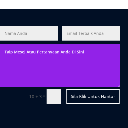
=
Sila Klik Untuk Hantar
10 + 3