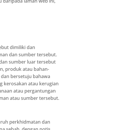
u daripada laman web ini,
ut dimiliki dan
aman dan sumber tersebut.
dan sumber luar tersebut
n, produk atau bahan-
i dan bersetuju bahawa
ng kerosakan atau kerugian
gunaan atau pergantungan
aman atau sumber tersebut.
uruh perkhidmatan dan
pa sebab, dengan notis