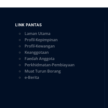
LINK PANTAS
Laman Utama
Profil-Kepimpinan
Profil-Kewangan
Keanggotaan
Faedah Anggota
Perkhidmatan-Pembiayaan
Muat Turun Borang
e-Berita