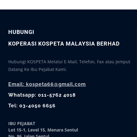
HUBUNGI
KOPERASI KOSPETA MALAYSIA BERHAD
Hubungi KOSPETA Melalui E-Mail, Telefon, Fax atau Jemput
Datang Ke Ibu Pejabat Kami.
Email: kospeta66@gmail.com
Whatsapp: 011-5762 4018
Tel: 03-4050 6656
IBU PEJABAT
Lot 15-1, Level 15, Menara Sentul
No. 86, Jalan Sentul