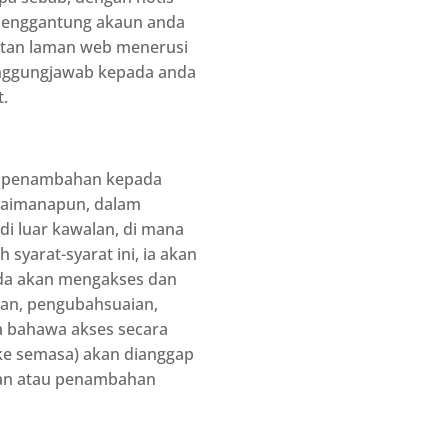
 menggantung akaun anda
matan laman web menerusi
anggungjawab kepada anda
.
u penambahan kepada
agaimanapun, dalam
i luar kawalan, di mana
arat-syarat ini, ia akan
nda akan mengakses dan
han, pengubahsuaian,
a bahawa akses secara
 ke semasa) akan dianggap
lan atau penambahan