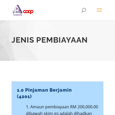
JENIS PEMBIAYAAN
1.0 Pinjaman Berjamin
(4201)
Amaun pembiayaan RM 200,000.00
dibawah skim ini adalah dihadkan